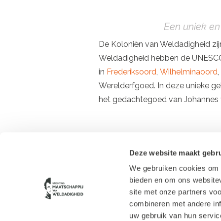
Een uniek en
De Koloniën van Weldadigheid zij
Weldadigheid hebben de UNESCO 
in
Frederiksoord
,
Wilhelminaoord
,
Werelderfgoed. In deze unieke geb
het gedachtegoed van Johannes 
Deze website maakt gebru
We gebruiken cookies om c
Contact
bieden en om ons websitev
Route Huis Westerbeek
Cookie verklaring
site met onze partners vo
Privacy verklaring
combineren met andere inf
LEADER subsidie
uw gebruik van hun servic