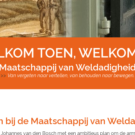
Maatschappij van Weldadighei
Van vergeten naar vertellen, van behouden naar bewegen.
 bij de Maatschappij van Welda
 Johannes van den Bosch met een ambitieus plan om de armoe