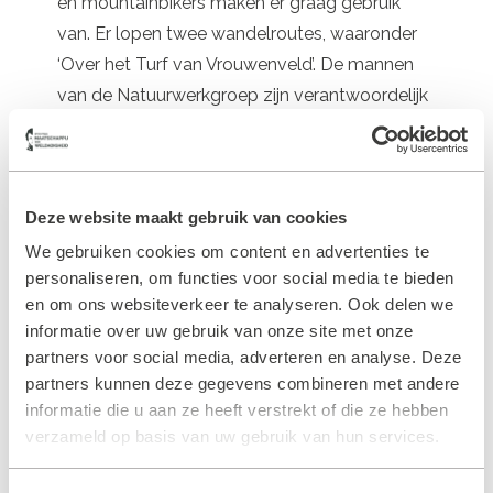
en mountainbikers maken er graag gebruik
van. Er lopen twee wandelroutes, waaronder
‘Over het Turf van Vrouwenveld’. De mannen
van de Natuurwerkgroep zijn verantwoordelijk
voor het beheer van het Vrouwenveld bij
Boschoord dat ongeveer 18 ha beslaat.
Zonder deze mannen zou het Vrouwenveld
Deze website maakt gebruik van cookies
volledig bebost zijn.
We gebruiken cookies om content en advertenties te
Het streven van deze Natuurwerkgroep is
personaliseren, om functies voor social media te bieden
meer heidegebied. Iedere maandagmorgen
en om ons websiteverkeer te analyseren. Ook delen we
van september tot ongeveer maart/april – het
informatie over uw gebruik van onze site met onze
begin van het broedseizoen – zijn de mannen
partners voor social media, adverteren en analyse. Deze
in het Vrouwenveld te vinden. Als ze niet aan
partners kunnen deze gegevens combineren met andere
informatie die u aan ze heeft verstrekt of die ze hebben
het werk zijn, vind je ze even aan de koffie in de
verzameld op basis van uw gebruik van hun services.
oude schaftkeet die ze ooit van Bouwbedrijf
Van Dijk uit Vledder ‘leenden’. Het gereedschap