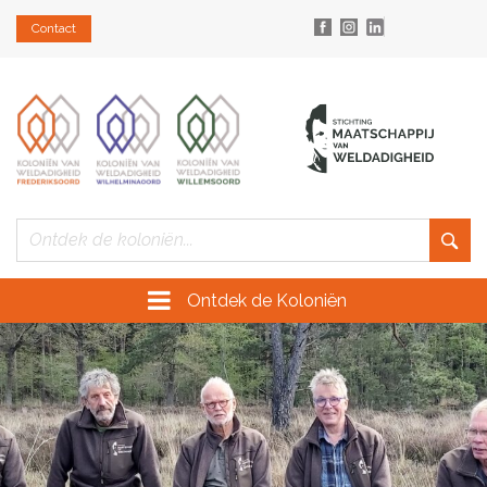
Contact
Ontdek de Koloniën