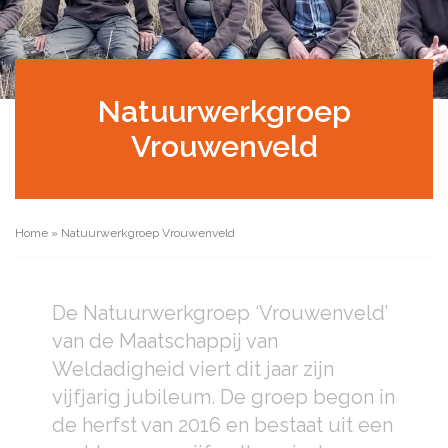
Natuurwerkgroep
Vrouwenveld
Home
»
Natuurwerkgroep Vrouwenveld
De Natuurwerkgroep ‘Vrouwenveld’
van de Maatschappij van
Weldadigheid viert dit jaar zijn
vijfjarig jubileum. De groep begon in
de herfst van 2016 en bestaat uit een