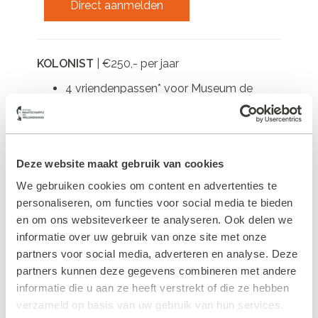
Direct aanmelden
KOLONIST
| €250,- per jaar
4 vriendenpassen* voor Museum de
Proefkolonie
Uitnodiging voor jaarlijkse
Vriendenmiddag met lezing in Museum
de Proefkolonie
Deze website maakt gebruik van cookies
We gebruiken cookies om content en advertenties te
WELDOENER
| €2500,- per jaar
personaliseren, om functies voor social media te bieden
10 vriendenpassen* voor Museum de
en om ons websiteverkeer te analyseren. Ook delen we
Proefkolonie
informatie over uw gebruik van onze site met onze
1 Dagdeel gratis gebruik van
partners voor social media, adverteren en analyse. Deze
vergaderkamer Huis Westerbeek
partners kunnen deze gegevens combineren met andere
Vermelding van uw (bedrijfs)naam in
informatie die u aan ze heeft verstrekt of die ze hebben
Museum de Proefkolonie
Uitnodiging voor jaarlijkse
verzameld op basis van uw gebruik van hun services.