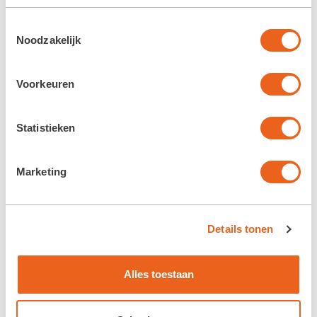
Vriendenmiddag met lezing in Museum
de Proefkolonie
Toestemmingsselectie
Jaarlijks Weldoeners-diner in Museum De
Noodzakelijk
Proefkolonie (2 personen)
Vermelding van uw bedrijfsnaam op de
website van de Maatschappij van
Voorkeuren
Weldadigheid
Vermelding van uw bedrijfsnaam op de
website en in het jaarverslag van
Statistieken
Museum de Proefkolonie
* Gratis toegang voor 2 personen en 10%
Marketing
korting in de museumwinkel
Neem contact met ons op voor een
Details tonen
vrijblijvende kennismaking de mogelijkheden
te bespreken.
Alles toestaan
EENMALIGE SCHENKING
Wil je een eenmalige schenking doneren,