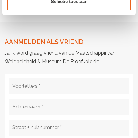
Selectie toestaan
neem
contact
met ons op.
AANMELDEN ALS VRIEND
Ja, ik word graag vriend van de Maatschappij van
Weldadigheid & Museum De Proefkolonie.