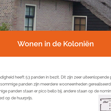
Wonen in de Koloniën
igheid heeft 53 panden in bezit. Dit zijn zeer uiteenlopende 
In sommige panden zijn meerdere wooneenheden gerealiseerd
mige panden staan er pico bello bij, andere staan op de nomi
d op de huurprijs.