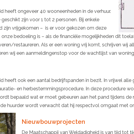
d heeft ongeveer 40 wooneenheden in de verhuur.
geschikt zijn voor 1 tot 2 personen. Bij enkele
jd zijn vrijgekomen – is er voor gekozen om deze
et onze bedoeling is – als de financiële mogelijkheden dit to
en/restaureren. Als er een woning vrij komt, schrijven wij al
eren wij een aanmeldingenstop voor de wachtlijst van woni
heeft ook een aantal bedrijfspanden in bezit. In vrijwel all
auratie- en herbestemmingsprocedure. In deze procedure wor
t bepaald wat er moet gebeuren aan het pand tijdens de re
e huurder wordt verwacht dat hij respectvol omgaat met ons
Nieuwbouwprojecten
De Maatschappij van Weldadigheid is van tijd tot ti