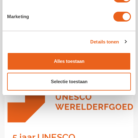
Swieten tuinbouwschool plaats. Na jaren van
voorbereiding en maanden hard werken door ons
Marketing
fantastische bouwteam kunnen vandaag de
eerste gasten worden ontvangen...
Details tonen
Alles toestaan
Selectie toestaan
5 jaar UNESCO