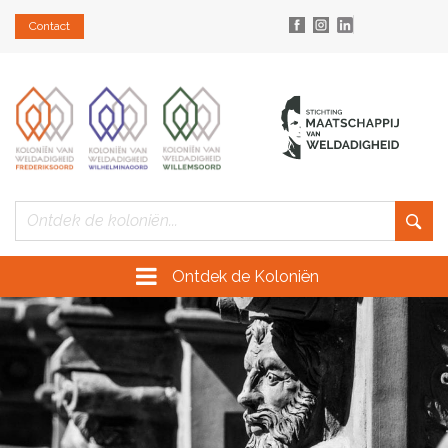
Contact
Ontdek de Koloniën