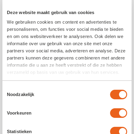
Deze website maakt gebruik van cookies
We gebruiken cookies om content en advertenties te
personaliseren, om functies voor social media te bieden
en om ons websiteverkeer te analyseren. Ook delen we
informatie over uw gebruik van onze site met onze
partners voor social media, adverteren en analyse. Deze
partners kunnen deze gegevens combineren met andere
informatie die u aan ze heeft verstrekt of die ze hebben
verzameld op basis van uw gebruik van hun services.
Toestemmingsselectie
Opening G.A. van Swieten
Noodzakelijk
tuinbouwschool
Voorkeuren
30 mei 2026
Gisteren vond de opening van de G.A. van
Statistieken