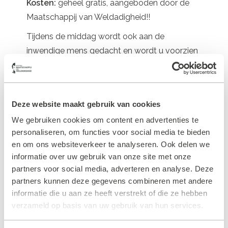
Kosten:
geheel gratis, aangeboden door de
Maatschappij van Weldadigheid!!
Tijdens de middag wordt ook aan de
inwendige mens gedacht en wordt u voorzien
van een natje en een droogje.
Bent u al enthousiast…?U dient zich wel op te
geven, vóór woensdag 28 maart 2018! Dit kan
Deze website maakt gebruik van cookies
bij de receptie van WoonZorgcentrum De
We gebruiken cookies om content en advertenties te
Menning,
personaliseren, om functies voor social media te bieden
0521-381541 of via de mail bij Bibiane Ros,
en om ons websiteverkeer te analyseren. Ook delen we
B.Ros@noorderboog.nl Graag bij opgave uw
informatie over uw gebruik van onze site met onze
partners voor social media, adverteren en analyse. Deze
naam, telefoonnummer en woonplaats
partners kunnen deze gegevens combineren met andere
vermelden!!
informatie die u aan ze heeft verstrekt of die ze hebben
Belangrijk: U dient zelf voor vervoer te
verzameld op basis van uw gebruik van hun services.
zorgen!!