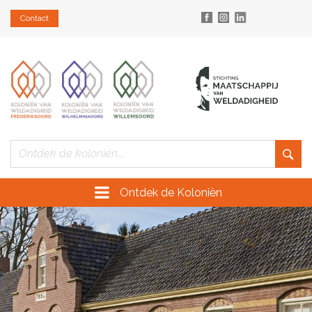
Contact
Ontdek de Koloniën