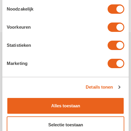
Toestemmingsselectie
Noodzakelijk
Voorkeuren
Statistieken
Meer nieuws van de Koloniën
Marketing
Details tonen
Alles toestaan
Volg ons op social media
Selectie toestaan