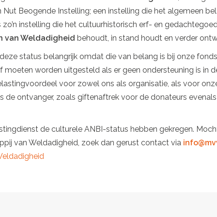
 Nut Beogende Instelling; een instelling die het algemeen b
zo’n instelling die het cultuurhistorisch erf- en gedachtegoed
n van Weldadigheid
behoudt, in stand houdt en verder ontwi
eze status belangrijk omdat die van belang is bij onze fond
 moeten worden uitgesteld als er geen ondersteuning is in d
lastingvoordeel voor zowel ons als organisatie, als voor onze
 de ontvanger, zoals giftenaftrek voor de donateurs evenals v
Belastingdienst de culturele ANBI-status hebben gekregen. Moch
pij van Weldadigheid, zoek dan gerust contact via
info@mvw
Weldadigheid