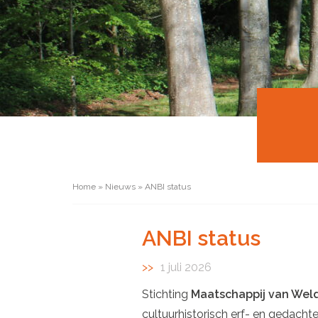
Home
»
Nieuws
»
ANBI status
ANBI status
1 juli 2026
Stichting
Maatschappij van Wel
cultuurhistorisch erf- en gedacht