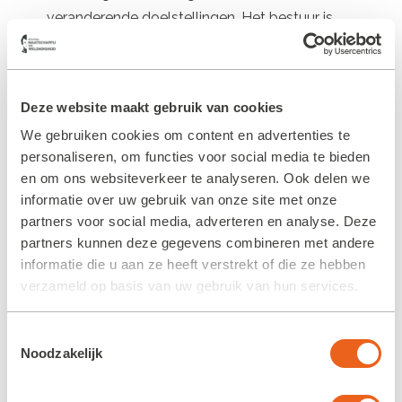
veranderende doelstellingen. Het bestuur is
steeds meer werkzaamheden gaan delegeren
aan de directeur en zijn team en komt steeds
meer op afstand te staan. Het bestuur heeft
Deze website maakt gebruik van cookies
gaandeweg de functie van toezichthouder
We gebruiken cookies om content en advertenties te
gekregen, en van sparring partner ten aanzien
personaliseren, om functies voor social media te bieden
van strategie en visie. Deze week is besloten
en om ons websiteverkeer te analyseren. Ook delen we
om de bestuursstructuur van de stichting daar
informatie over uw gebruik van onze site met onze
formeel op aan te laten sluiten.
partners voor social media, adverteren en analyse. Deze
partners kunnen deze gegevens combineren met andere
Per 2 juli 2024 heeft stichting Maatschappij
informatie die u aan ze heeft verstrekt of die ze hebben
van Weldadigheid niet langer een bestuur,
verzameld op basis van uw gebruik van hun services.
maar een Raad van Toezicht en een directeur-
bestuurder, een besluit dat unaniem is
Toestemmingsselectie
genomen. In onze ogen is dit een historische
Noodzakelijk
beslissing, daarom is de totstandkoming van