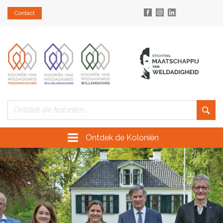
Contact
Ontdek de Koloniën