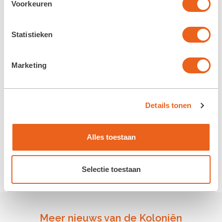
dit besluit zorgvuldig gewogen en voorbereid.
Voorkeuren
De beslissing is meteen geformaliseerd door
het ondertekenen van de nieuwe statuten. Een
Statistieken
plechtig moment en een mooie stap naar de
toekomst en naar behoud van onze stichting.
Marketing
Details tonen
Alles toestaan
Selectie toestaan
Meer nieuws van de Koloniën