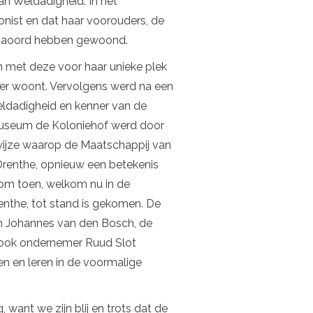
n Weldadigheid. In het
nist en dat haar voorouders, de
minaoord hebben gewoond.
n met deze voor haar unieke plek
er woont. Vervolgens werd na een
eldadigheid en kenner van de
museum de Koloniehof werd door
wijze waarop de Maatschappij van
renthe, opnieuw een betekenis
om toen, welkom nu in de
enthe, tot stand is gekomen. De
an Johannes van den Bosch, de
 ook ondernemer Ruud Slot
en en leren in de voormalige
want we zijn blij en trots dat de