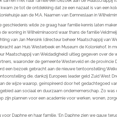
samen met haar familie een bezoek aan de Maatschappij va
wam ze tot de ontdekking dat ze een nazaat is van een kolo
 koloniehuisje aan de M.A. Naamen van Eemneslaan in Wilhel
e geschiedenis wilde ze graag haar familie kennis laten make
de woning in Wilhelminaoord waar thans de familie Veldmeij
ichting van Jan Mensink (directeur beheer Maatschappij van W
ebracht aan Huis Westerbeek en Museum de Koloniehof. In 
ur Maatschappij van Weldadigheid) uitleg gegeven over de 
tners, waaronder de gemeente Westerveld en de provincie D
erd een bezoek gebracht aan de nieuwe tentoonstelling Welk
ntoonstelling die, dankzij Europees leader geld Zuid West Dr
 van de wijze waarop, geïnspireerd door het gedachtegoed v
t gebied aan sociaal en duurzaam ondernemerschap. Zo was
 op zijn plannen voor een academie voor werken, wonen, zorg
 voor Daphne en haar familie. ‘En Daphne zien we gauw terug, 