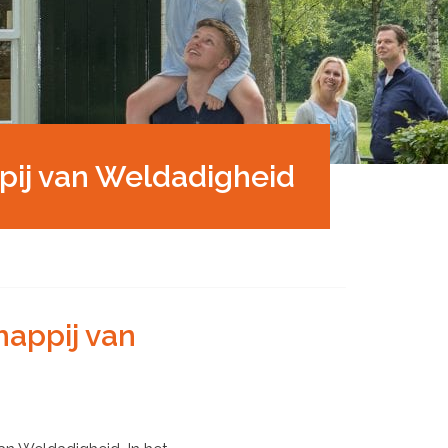
ij van Weldadigheid
appij van