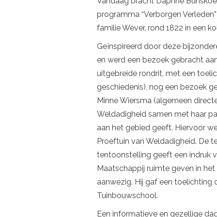
Vandaag bracht Daphne Bunskoek 
programma “Verborgen Verleden” k
familie Wever, rond 1822 in een
Geïnspireerd door deze bijzonder
en werd een bezoek gebracht aan 
uitgebreide rondrit, met een toel
geschiedenis), nog een bezoek g
Minne Wiersma (algemeen directe
Weldadigheid samen met haar par
aan het gebied geeft. Hiervoor w
Proeftuin van Weldadigheid. De te
tentoonstelling geeft een indruk
Maatschappij ruimte geven in he
aanwezig. Hij gaf een toelichting
Tuinbouwschool.
Een informatieve en gezellige dag