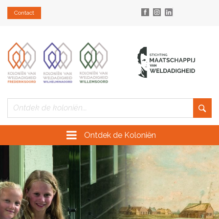
Contact
Ontdek de Koloniën