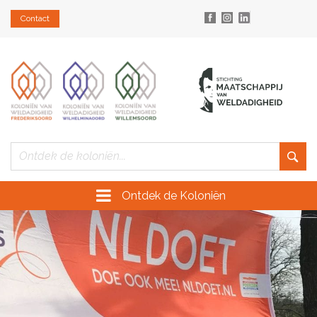
Contact
Ontdek de Koloniën