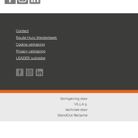
Contact
Route Huis Westerbeek
Cookie verklaring
Privacy verklaring
LEADER subsidie
Vormgeving door
VILLA 5
,
techniek door
StandOut Reclame