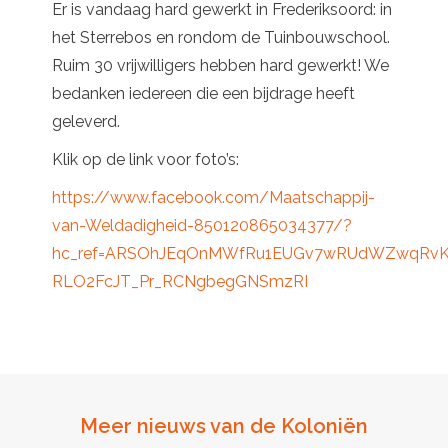
Er is vandaag hard gewerkt in Frederiksoord: in
het Sterrebos en rondom de Tuinbouwschool.
Ruim 30 vrijwilligers hebben hard gewerkt! We
bedanken iedereen die een bijdrage heeft
geleverd.
Klik op de link voor foto’s:
https://www.facebook.com/Maatschappij-
van-Weldadigheid-850120865034377/?
hc_ref=ARSOhJEqOnMWfRu1EUGv7wRUdWZwqRv
RLO2FcJT_Pr_RCNgbegGNSmzRI
Meer nieuws van de Koloniën