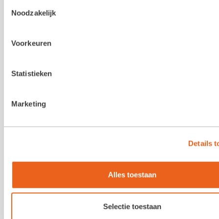
Toestemmingsselectie
Noodzakelijk
ANBI status
Voorkeuren
Statistieken
Marketing
Details 
Alles toestaan
Opening G.A. van Swieten
tuinbouwschool
Selectie toestaan