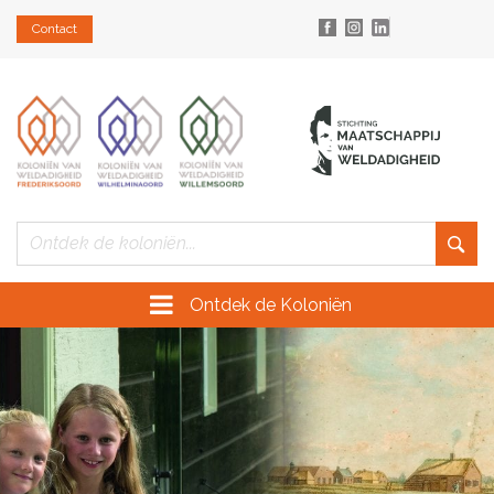
Contact
Ontdek de Koloniën