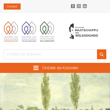
Contact
Ontdek de Koloniën