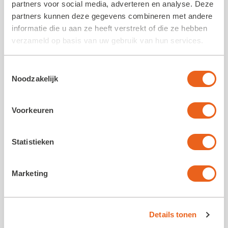
partners voor social media, adverteren en analyse. Deze
partners kunnen deze gegevens combineren met andere
informatie die u aan ze heeft verstrekt of die ze hebben
verzameld op basis van uw gebruik van hun services.
Toestemmingsselectie
Noodzakelijk
Volg ons op social media
Voorkeuren
Statistieken
Marketing
Details tonen