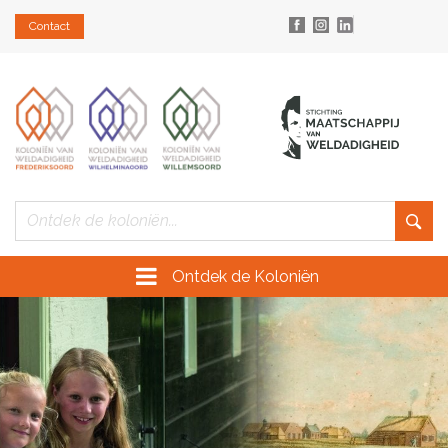
Contact
Ontdek de Koloniën