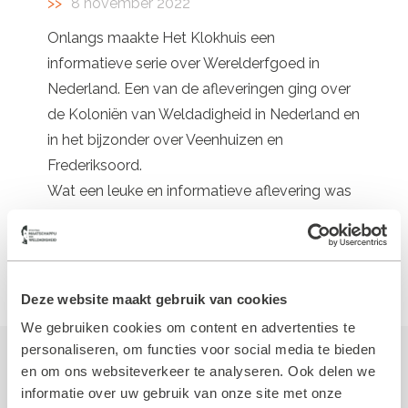
8 november 2022
Onlangs maakte Het Klokhuis een
informatieve serie over Werelderfgoed in
Nederland. Een van de afleveringen ging over
de Koloniën van Weldadigheid in Nederland en
in het bijzonder over Veenhuizen en
Frederiksoord.
Wat een leuke en informatieve aflevering was
het! Voor wie de uitzending heeft gemist, is
deze
hier
terug te kijken.
Deze website maakt gebruik van cookies
We gebruiken cookies om content en advertenties te
personaliseren, om functies voor social media te bieden
Meer nieuws van de Koloniën
en om ons websiteverkeer te analyseren. Ook delen we
informatie over uw gebruik van onze site met onze