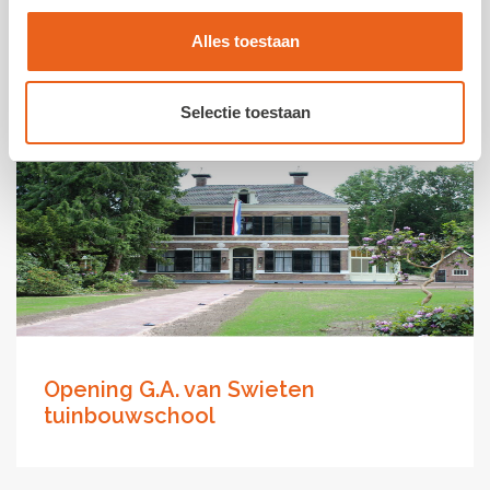
Alles toestaan
ANBI status
Selectie toestaan
Opening G.A. van Swieten
tuinbouwschool