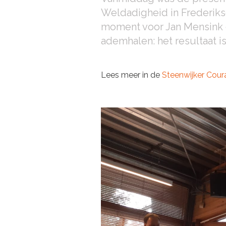
Weldadigheid in Frederiks
moment voor Jan Mensink d
ademhalen: het resultaat is
Lees meer in de
Steenwijker Cour