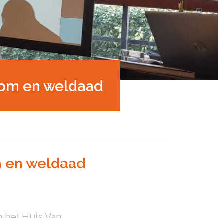
oom en weldaad
m en weldaad
 het Huis Van