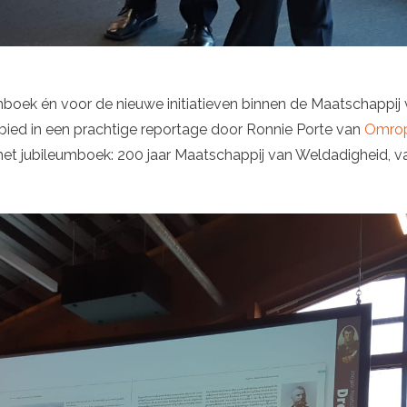
boek én voor de nieuwe initiatieven binnen de Maatschappij
ebied in een prachtige reportage door Ronnie Porte van
Omrop
et jubileumboek: 200 jaar Maatschappij van Weldadigheid, va