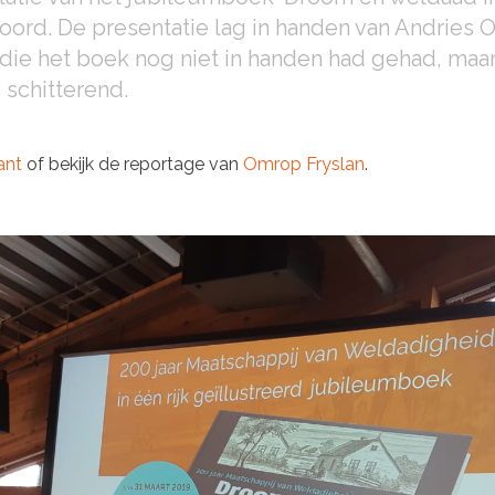
oord. De presentatie lag in handen van Andries 
ie het boek nog niet in handen had gehad, maar
 schitterend.
ant
of bekijk de reportage van
Omrop Fryslan
.