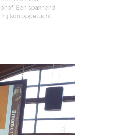
Ophof. Een spannend
 hij kon opgelucht