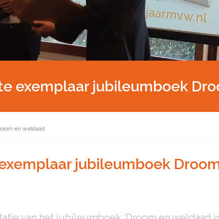
rste exemplaar jubileumboek Dr
Droom en weldaad
e exemplaar jubileumboek Droo
tie van het jubileumboek ‘Droom en weldaad in