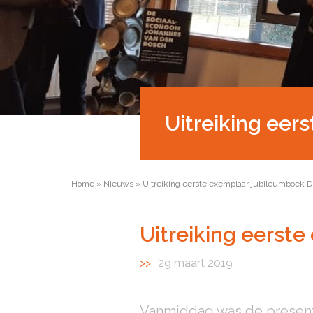
Uitreiking ee
Home
»
Nieuws
»
Uitreiking eerste exemplaar jubileumboek 
Uitreiking eerst
29 maart 2019
Vanmiddag was de presenta