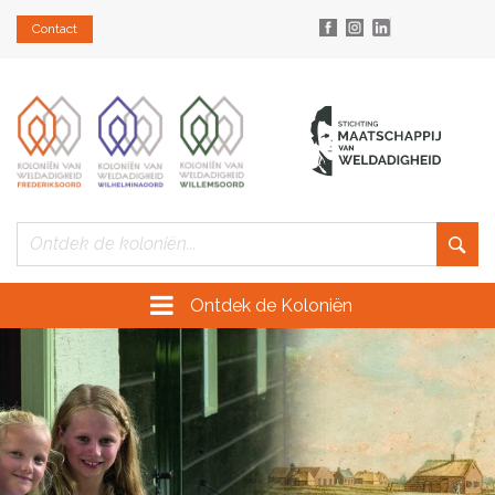
Contact
Ontdek de Koloniën