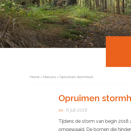
Home
»
Nieuws
»
Opruimen stormhout
Opruimen stormh
6 juli 2018
Tijdens de storm van begin 2018 
omgewaaid. De bomen die hinder 