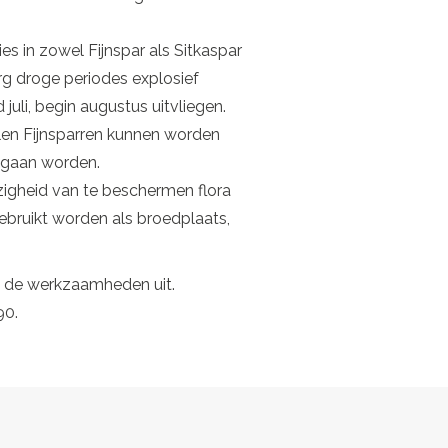
es in zowel Fijnspar als Sitkaspar
rg droge periodes explosief
juli, begin augustus uitvliegen.
len Fijnsparren kunnen worden
d gaan worden.
gheid van te beschermen flora
bruikt worden als broedplaats,
t de werkzaamheden uit.
90.