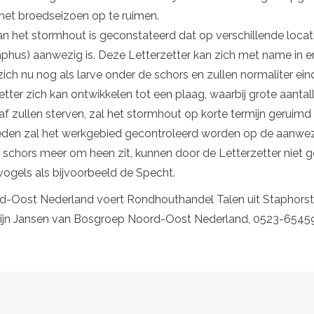
het broedseizoen op te ruimen.
an het stormhout is geconstateerd dat op verschillende locati
aphus) aanwezig is. Deze Letterzetter kan zich met name in e
ch nu nog als larve onder de schors en zullen normaliter eind 
ter zich kan ontwikkelen tot een plaag, waarbij grote aantal
f zullen sterven, zal het stormhout op korte termijn geruim
en zal het werkgebied gecontroleerd worden op de aanwezi
chors meer om heen zit, kunnen door de Letterzetter niet ge
 vogels als bijvoorbeeld de Specht.
d-Oost Nederland voert Rondhouthandel Talen uit Staphors
rtijn Jansen van Bosgroep Noord-Oost Nederland, 0523-6545