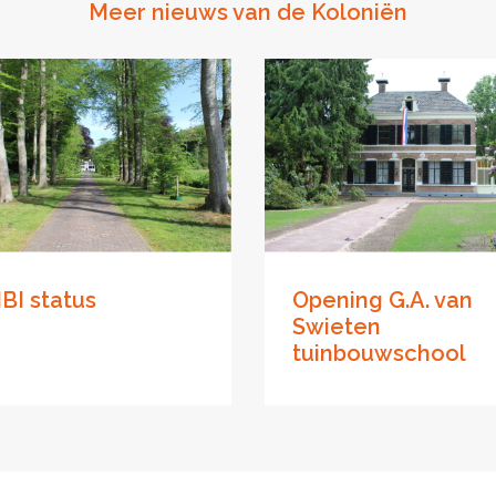
Meer nieuws van de Koloniën
BI status
Opening G.A. van
Swieten
tuinbouwschool