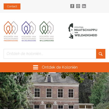
Contact
Ontdek de Koloniën