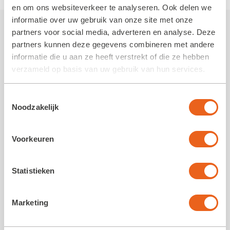
en om ons websiteverkeer te analyseren. Ook delen we
informatie over uw gebruik van onze site met onze
partners voor social media, adverteren en analyse. Deze
Meer nieuws van de Koloniën
partners kunnen deze gegevens combineren met andere
informatie die u aan ze heeft verstrekt of die ze hebben
verzameld op basis van uw gebruik van hun services.
Toestemmingsselectie
Noodzakelijk
Voorkeuren
Volg ons op social media
Statistieken
Marketing