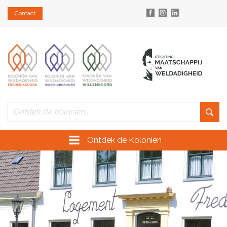
Contact
Ontdek de Koloniën