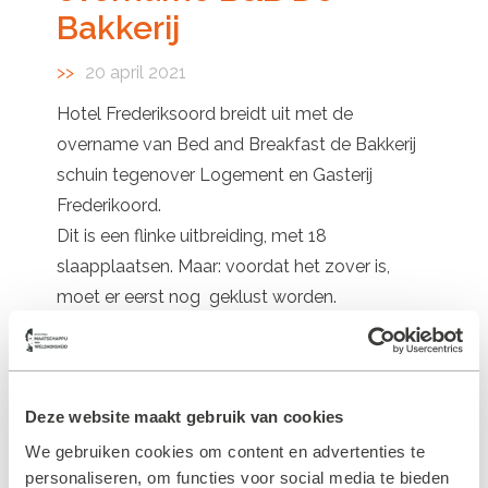
Bakkerij
20 april 2021
Hotel Frederiksoord breidt uit met de
overname van Bed and Breakfast de Bakkerij
schuin tegenover Logement en Gasterij
Frederikoord.
Dit is een flinke uitbreiding, met 18
slaapplaatsen. Maar: voordat het zover is,
moet er eerst nog geklust worden.
Momenteel wordt er hard gewerkt om alles in
orde te maken om na de coronaperiode de
gasten te kunnen ontvangen.
Deze website maakt gebruik van cookies
Lees
hier
het artikel dat de Meppeler Courant
hierover schreef.
We gebruiken cookies om content en advertenties te
personaliseren, om functies voor social media te bieden