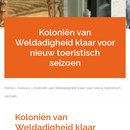
Koloniën van
Weldadigheid klaar voor
nieuw toeristisch
seizoen
Home
»
Nieuws
»
Koloniën van Weldadigheid klaar voor nieuw toeristisch
seizoen
Koloniën van
Weldadigheid klaar