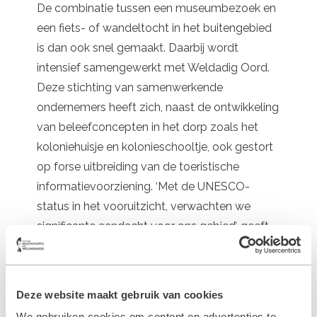
De combinatie tussen een museumbezoek en
een fiets- of wandeltocht in het buitengebied
is dan ook snel gemaakt. Daarbij wordt
intensief samengewerkt met Weldadig Oord.
Deze stichting van samenwerkende
ondernemers heeft zich, naast de ontwikkeling
van beleefconcepten in het dorp zoals het
koloniehuisje en kolonieschooltje, ook gestort
op forse uitbreiding van de toeristische
informatievoorziening. ‘Met de UNESCO-
status in het vooruitzicht, verwachten we
significante aandacht voor ons gebied’, geeft
voorzitter Bob Veldman aan. ‘We willen de
toekomstige bezoeker een complete en
unieke beleving bieden. “Van slapen, eten en
Deze website maakt gebruik van cookies
drinken, informatie tot beleven. Hierbij moet de
We gebruiken cookies om content en advertenties te