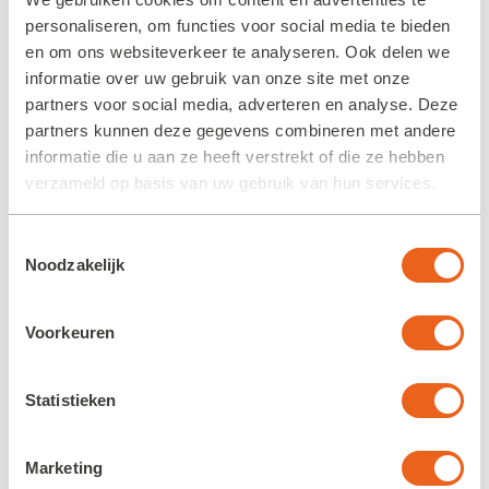
ontdekkingsreis van de bezoeker van a tot z
personaliseren, om functies voor social media te bieden
kloppen. Zo geven we naast informatie via
en om ons websiteverkeer te analyseren. Ook delen we
website en digitale Kolonie Informatie Punten,
informatie over uw gebruik van onze site met onze
dit jaar ook een eigen ‘Kolonie Magazine’ uit.
partners voor social media, adverteren en analyse. Deze
partners kunnen deze gegevens combineren met andere
Dit uitgebreide magazine met meer dan 70
informatie die u aan ze heeft verstrekt of die ze hebben
pagina’s kolonie-informatie wordt verspreid via
verzameld op basis van uw gebruik van hun services.
de 70 aangesloten ondernemers in het gebied
en is verkrijgbaar bij het Museum’. Het eerste
Toestemmingsselectie
exemplaar van de glossy is overhandigd aan
Noodzakelijk
burgemeester Jager van de gemeente
Westerveld.
Voorkeuren
Statistieken
Marketing