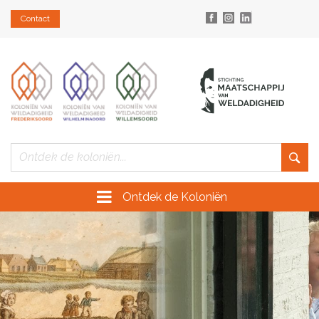
Contact
Ontdek de Koloniën