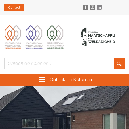
Contact
Ontdek de Koloniën