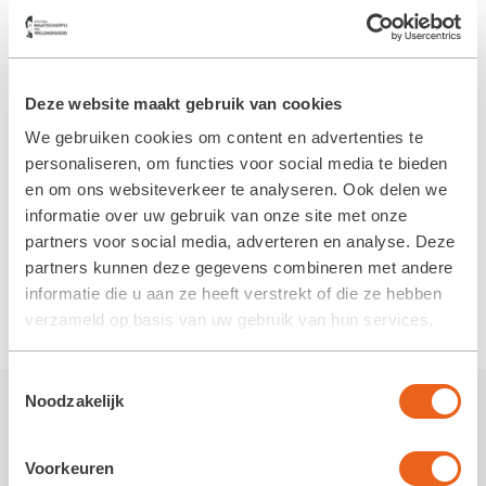
bijzondere en uitdagende stap om nu op deze
manier te mogen bouwen. Duurzaamheid
wordt naar het volgende niveau getild. Lees
Deze website maakt gebruik van cookies
het
artikel
hierover van RTV Drenthe.
We gebruiken cookies om content en advertenties te
Het is een project dat op veel belangstelling
personaliseren, om functies voor social media te bieden
kan rekenen. De aftrap vond dan ook onder
en om ons websiteverkeer te analyseren. Ook delen we
informatie over uw gebruik van onze site met onze
grote belangstelling plaats in het Huis van
partners voor social media, adverteren en analyse. Deze
Weldadigheid en uiteraard op de locatie zelf.
partners kunnen deze gegevens combineren met andere
Ook RTV Drenthe was aanwezig en maakte
informatie die u aan ze heeft verstrekt of die ze hebben
een mooie
reportage.
verzameld op basis van uw gebruik van hun services.
Toestemmingsselectie
Noodzakelijk
Meer nieuws van de Koloniën
Voorkeuren