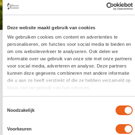
Deze website maakt gebruik van cookies
Beleef 200 jaar koloniën
We gebruiken cookies om content en advertenties te
op je bord
personaliseren, om functies voor social media te bieden en
om ons websiteverkeer te analyseren. Ook delen we
informatie over uw gebruik van onze site met onze partners
voor social media, adverteren en analyse. Deze partners
Home
»
Agenda items
»
Beleef 200 jaar koloniën op je bord
kunnen deze gegevens combineren met andere informatie
die u aan ze heeft verstrekt of die ze hebben verzameld op
basis van uw gebruik van hun services.
Beleef 200 jaar koloniën op
je bord
Toestemmingsselectie
Noodzakelijk
Tijdens dit alweer
laatste Culinaire Erfgoed Diner
ben je te gast in het
Koloniekerkje
in
Wilhelminaoord
.
Voorkeuren
Bitter en Zoet ontvangt u daar met
exotische smaken