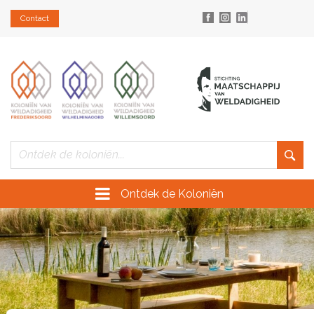
Contact
Ontdek de Koloniën