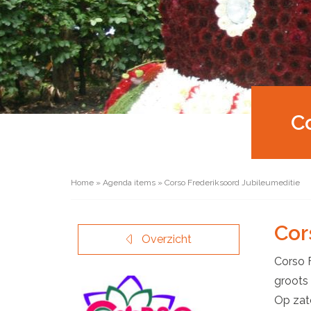
C
Home
»
Agenda items
»
Corso Frederiksoord Jubileumeditie
Cor
Overzicht
Corso F
groots 
Op zate