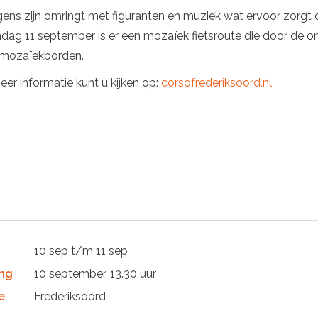
ns zijn omringt met figuranten en muziek wat ervoor zorgt d
dag 11 september is er een mozaïek fietsroute die door de o
mozaïekborden.
er informatie kunt u kijken op:
corsofrederiksoord.nl
10 sep t/m 11 sep
ng
10 september, 13.30 uur
e
Frederiksoord