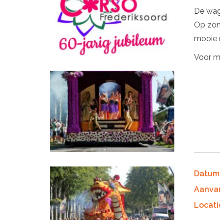
De wage
Op zon
mooie 
Voor me
Datum
Aanva
Locati