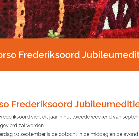
orso Frederiksoord Jubileumedit
so Frederiksoord Jubileumediti
rederiksoord viert dit jaar in het tweede weekend van septem
gevierd zal worden.
rdag 10 september is de optocht in de middag en de avond t