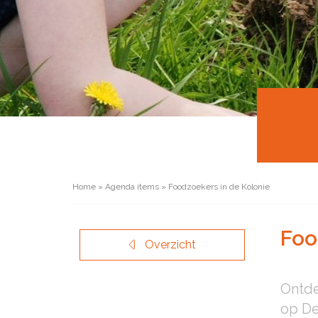
Home
»
Agenda items
»
Foodzoekers in de Kolonie
Foo
Overzicht
Ontde
op De