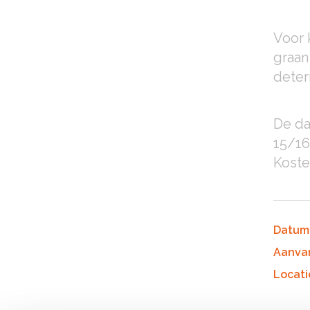
Voor 
graan
deter
De da
15/16
Koste
Datum
Aanva
Locati