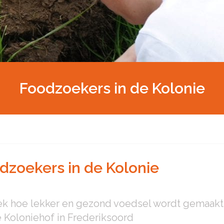
Foodzoekers in de Kolonie
dzoekers in de Kolonie
k hoe lekker en gezond voedsel wordt gemaakt
 Koloniehof in Frederiksoord