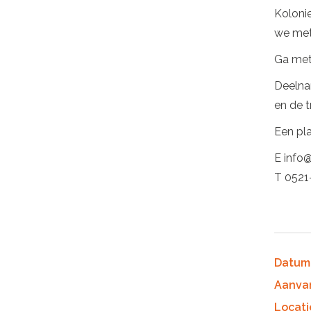
Kolonie
we met 
Ga met
Deelnam
en de t
Een pla
E info@
T 0521
Datum
Aanva
Locati