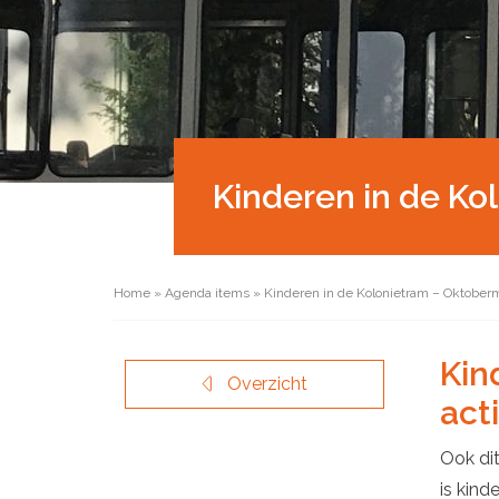
Kinderen in de Ko
Home
»
Agenda items
»
Kinderen in de Kolonietram – Oktober
Kin
Overzicht
acti
Ook dit
is kind