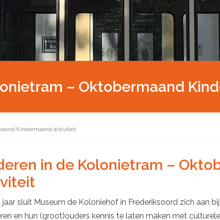
lonietram – Oktobermaand Kind
maand Kindermaand activiteit
deren in de Kolonietram – Ok
viteit
 jaar sluit Museum de Koloniehof in Frederiksoord zich aan 
eren en hun (groot)ouders kennis te laten maken met culturele