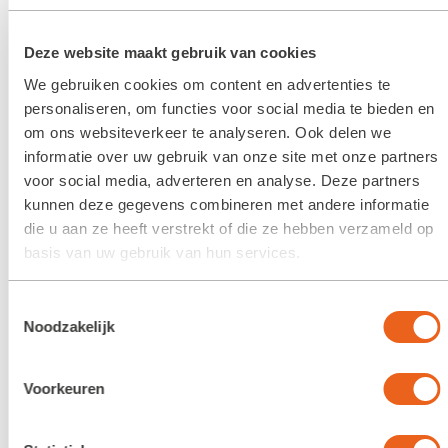
Deze website maakt gebruik van cookies
We gebruiken cookies om content en advertenties te
personaliseren, om functies voor social media te bieden en
om ons websiteverkeer te analyseren. Ook delen we
De Lentefair is al jaren een publieksfavoriet met haar
informatie over uw gebruik van onze site met onze partners
hoge bezoekersaantallen, meer dan honderd
voor social media, adverteren en analyse. Deze partners
standhouders en verrassende programmering. Hoewel
kunnen deze gegevens combineren met andere informatie
groots blijft de Lentefair vertrouwd. Bezoekers treffen
die u aan ze heeft verstrekt of die ze hebben verzameld op
basis van uw gebruik van hun services.
altijd wel een bekende en de sfeer is gemoedelijk.
Samen wordt het buitenleven gevierd. Rondom de
Toestemmingsselectie
terrassen, langs de muzikanten en dwars door de
Noodzakelijk
boomgaard combineert de Lentefair de thema’s
buitenleven, wonen, mode en lifestyle.
Voorkeuren
Koloniebeleving
De afgelopen twee edities is de fair vanwege de