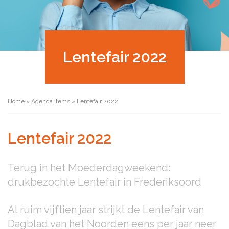
Lentefair 2022
Home
»
Agenda items
»
Lentefair 2022
Lentefair 2022
Terug in het Moederdagweekend:
drukbezochte Lentefair in Frederiksoord
Al ruim vijftien jaar strijkt de Lentefair van
Dagblad van het Noorden eens per jaar neer