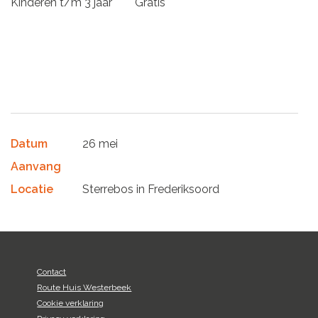
Kinderen t/m 3 jaar Gratis
Datum
26 mei
Aanvang
Locatie
Sterrebos in Frederiksoord
Contact
Route Huis Westerbeek
Cookie verklaring