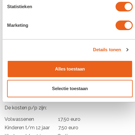
dieren op het land had. Daarbij worden salades met
Statistieken
wilde bloemen/kruiden geserveerd, met desembrood
met daslookboter.
Marketing
Bij alle gerechten is een mooi een boeiend verhaal. Het
wordt echt een event dat je niet mag missen!
Details tonen
U dient zich vooraf, onder vermelding van
“Sterrebosdiner” aan te melden op het mailadres
sterrebosdag@rondevanhetsterrebos.nl
Alles toestaan
Hierbij is het vermelden van het aantal personen en de
leeftijd van belang. Wacht niet te lang, we hebben 200
Selectie toestaan
plaatsen en vol is vol.
De kosten p/p zijn:
Volwassenen 17,50 euro
Kinderen t/m 12 jaar 7,50 euro