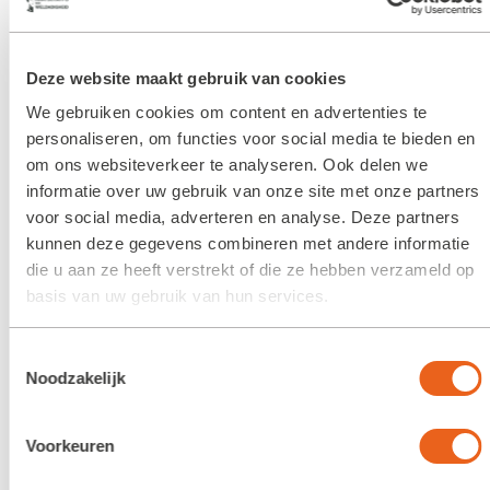
Zaterdag 26 mei is het groot feest in het Sterrebos
voor jong en oud!
Deze website maakt gebruik van cookies
Met o.a. een wandelroute met leuke activiteiten,
muziek, je kunt er paardrijden, er worden verhalen
We gebruiken cookies om content en advertenties te
personaliseren, om functies voor social media te bieden en
verteld. Er is een boekpresentatie en je kunt dineren in
om ons websiteverkeer te analyseren. Ook delen we
het bos!
informatie over uw gebruik van onze site met onze partners
Het dineren in het Sterrebos is heel bijzonder, “Eten
voor social media, adverteren en analyse. Deze partners
kunnen deze gegevens combineren met andere informatie
onder het bladerdak”. Het menu, verzorgd door
die u aan ze heeft verstrekt of die ze hebben verzameld op
Culivents/Nieuwe Leefstijl, is gebaseerd op paar
basis van uw gebruik van hun services.
honderd jaar geschiedenis:
Vooraf een paupersoep, de luxe variant, het is een
Toestemmingsselectie
soort Jacobijnensoep met fazant/ gruyère. Het
Noodzakelijk
hoofdgerecht is stoofschotel met lokale producten als
kalf en varken. Dit was vroeger het visitekaartje voor de
Voorkeuren
landheer; zo kon hij laten zien wat hij allemaal voor