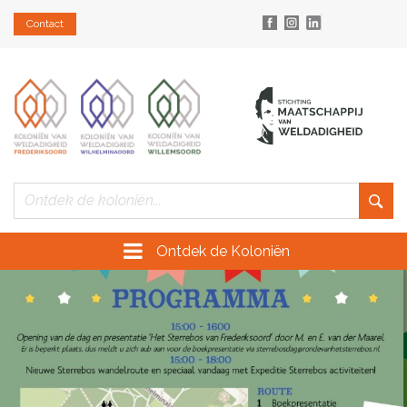
Contact
Ontdek de Koloniën