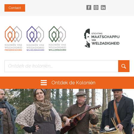
Contact
Ontdek de Koloniën