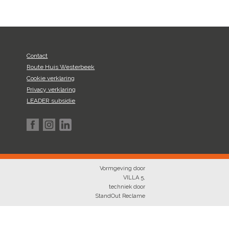
Contact
Route Huis Westerbeek
Cookie verklaring
Privacy verklaring
LEADER subsidie
Vormgeving door
VILLA 5
,
techniek door
StandOut Reclame