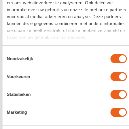
demonstraties en activiteiten. Voor
om ons websiteverkeer te analyseren. Ook delen we
winterse hapjes en drankjes wordt
informatie over uw gebruik van onze site met onze partners
voor social media, adverteren en analyse. Deze partners
gezorgd. Het festijn vindt plaats op het
kunnen deze gegevens combineren met andere informatie
terrein en in het aangrenzende bos van
die u aan ze heeft verstrekt of die ze hebben verzameld op
Museum de Koloniehof. Een echt familie-
basis van uw gebruik van hun services.
uitje.
Toestemmingsselectie
Noodzakelijk
Voorkeuren
Statistieken
Marketing