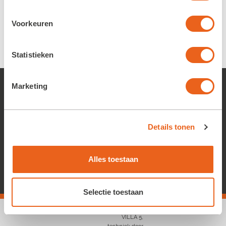
Voorkeuren
Statistieken
Marketing
Contact
Route Huis Westerbeek
Cookie verklaring
Details tonen
Privacy verklaring
LEADER subsidie
Alles toestaan
Selectie toestaan
Vormgeving door
VILLA 5
,